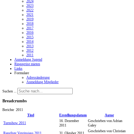
2024
2023
2022
2021
2019
2018
2017
2016
2015
2014
2013
2012
2011
Anmeldung Jugend
Ringgerüst mieten
Links
Formulare
Adressänderung
Anmeldung Mitglieder
Suchen ...
Breadcrumbs
Berichte
2011
Titel
Erstellungsdatum
Autor
16. Dezember
Geschrieben von Adrian
Turnshow 2011
2011
Galey
Geschrieben von Christian
Rangliste Vereinsjass 2011
31. Oktober 2011