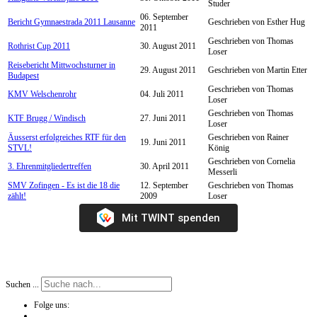
Studer
06. September
Bericht Gymnaestrada 2011 Lausanne
Geschrieben von Esther Hug
2011
Geschrieben von Thomas
Rothrist Cup 2011
30. August 2011
Loser
Reisebericht Mittwochsturner in
29. August 2011
Geschrieben von Martin Etter
Budapest
Geschrieben von Thomas
KMV Welschenrohr
04. Juli 2011
Loser
Geschrieben von Thomas
KTF Brugg / Windisch
27. Juni 2011
Loser
Äusserst erfolgreiches RTF für den
Geschrieben von Rainer
19. Juni 2011
STVL!
König
Geschrieben von Cornelia
3. Ehrenmitgliedertreffen
30. April 2011
Messerli
SMV Zofingen - Es ist die 18 die
12. September
Geschrieben von Thomas
zählt!
2009
Loser
Mit TWINT spenden
Suchen ...
Folge uns: