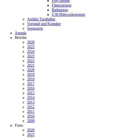
Poly Herren
Fitnesstruppe
Badminton
Ü30 Mittwochsgruppe
Anfahrt Turnhallen
Vorstand und Kontakte
Sponsoren
Agenda
Berichte
2026
2025
2024
2023
2022
2021
2020
2019
2018
2017
2016
2015
2014
2013
2012
2011
2010
2009
Fotos
2026
2025