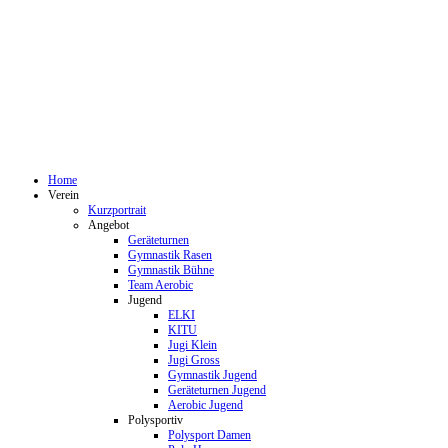
Home
Verein
Kurzportrait
Angebot
Geräteturnen
Gymnastik Rasen
Gymnastik Bühne
Team Aerobic
Jugend
ELKI
KITU
Jugi Klein
Jugi Gross
Gymnastik Jugend
Geräteturnen Jugend
Aerobic Jugend
Polysportiv
Polysport Damen